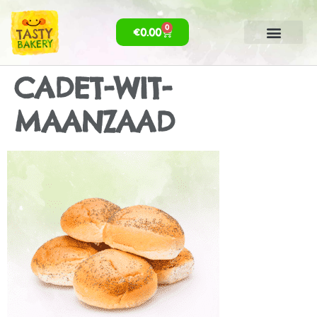
0
€
0.00
CADET-WIT-
MAANZAAD