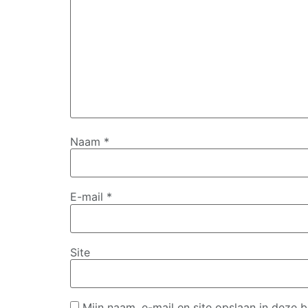
Naam
*
E-mail
*
Site
Mijn naam, e-mail en site opslaan in deze 