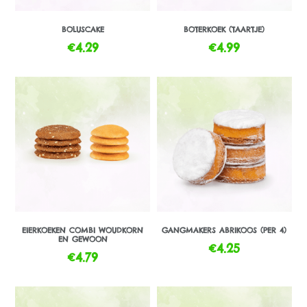
BOLUSCAKE
BOTERKOEK (TAARTJE)
€
4.29
€
4.99
EIERKOEKEN COMBI WOUDKORN
GANGMAKERS ABRIKOOS (PER 4)
EN GEWOON
€
4.25
€
4.79