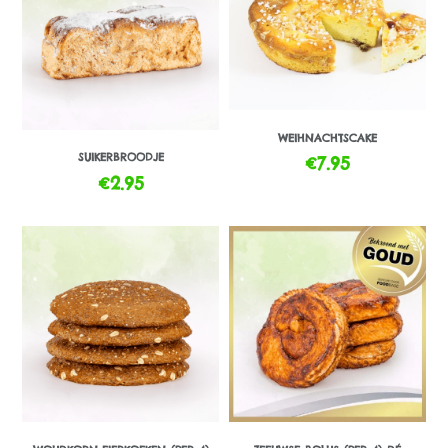
WEIHNACHTSCAKE
SUIKERBROODJE
€
7.95
€
2.95