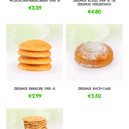
WOUDKORN-EIERKOEKEN (PER 4)
ZEEUWSE BOLUS (PER 4) DÉ
ZEEUWSE VERLEIDING!
€
3.39
€
4.80
ZEEUWSE EIERKOEK (PER 4)
ZEEUWSE KNOP-CAKE
€
2.99
€
5.50