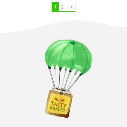
1
2
→