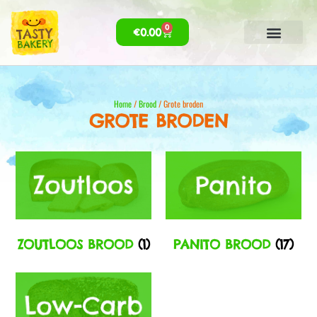
0
€
0.00
Home
/
Brood
/ Grote broden
GROTE BRODEN
ZOUTLOOS BROOD
(1)
PANITO BROOD
(17)