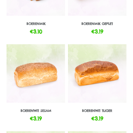
BOERENMIK
BOERENMIK GEPLET
€
3.10
€
3.19
BOERENWIT SESAM
BOERENWIT TIJGER
€
3.19
€
3.19