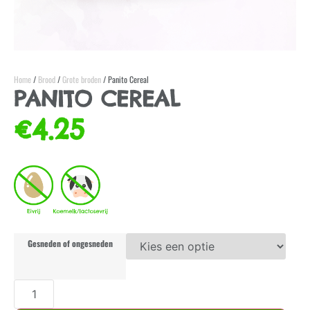
Home
/
Brood
/
Grote broden
/ Panito Cereal
PANITO CEREAL
€
4.25
Gesneden of ongesneden