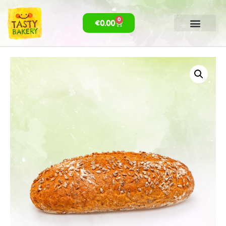
0
€
0.00