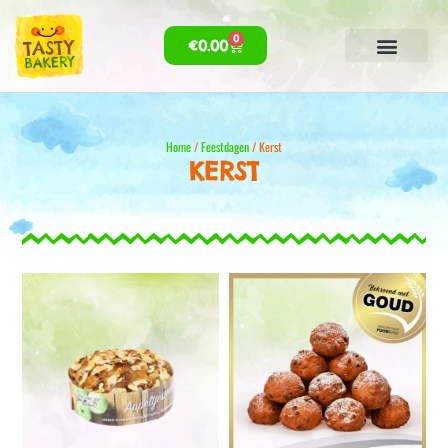
0
€
0.00
Home
/
Feestdagen
/ Kerst
KERST