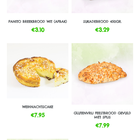
PANITO BREEKBROOD WIT (AFBAK)
SUKADEBROOD 450GR.
€
3.10
€
3.29
WEIHNACHTSCAKE
GLUTENVRIJ FEESTBROOD GEVULD
€
7.95
MET SPIJS
€
7.99