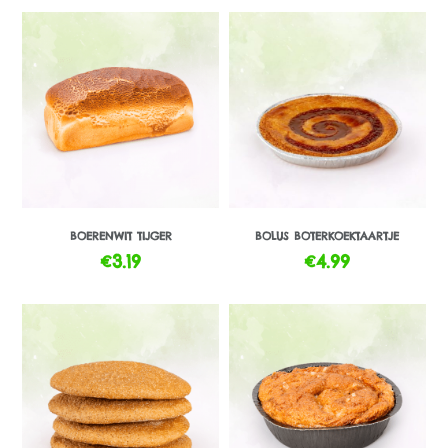
BOERENWIT TIJGER
BOLUS BOTERKOEKTAARTJE
€
3.19
€
4.99