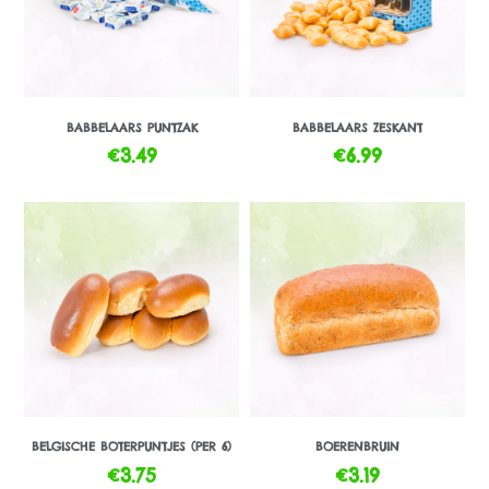
BABBELAARS PUNTZAK
BABBELAARS ZESKANT
€
3.49
€
6.99
BELGISCHE BOTERPUNTJES (PER 6)
BOERENBRUIN
€
3.75
€
3.19