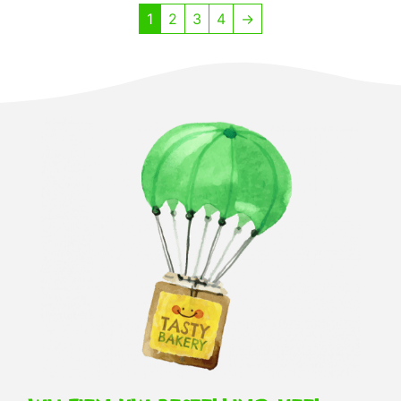
1
2
3
4
→