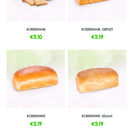
BOERENMIK
BOERENMIK GEPLET
€
3.10
€
3.19
BOERENWIT
BOERENWIT SESAM
€
3.19
€
3.19