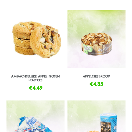
AMBACHTELIJKE APPEL NOTEN
APPELTJESBROOD
PENCEES
€
4.35
€
4.49