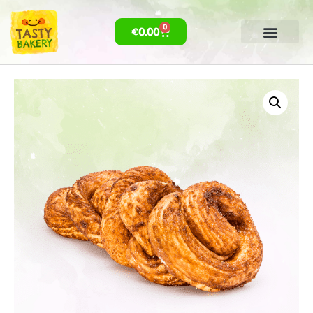
0
€
0.00