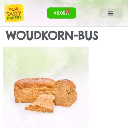
0
€
0.00
WOUDKORN-BUS