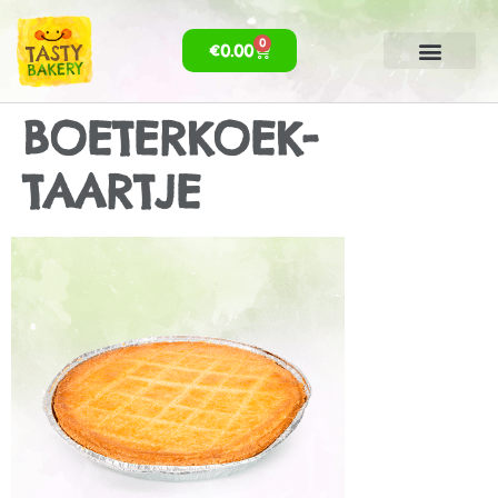
0
€
0.00
BOETERKOEK-
TAARTJE