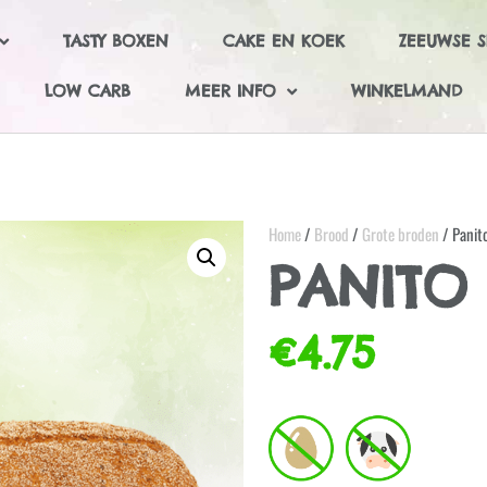
TASTY BOXEN
CAKE EN KOEK
ZEEUWSE S
LOW CARB
MEER INFO
WINKELMAND
Home
/
Brood
/
Grote broden
/ Panito
PANITO 
€
4.75