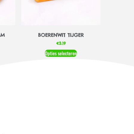
AM
BOERENWIT TIJGER
€
3.19
Opties selecteren